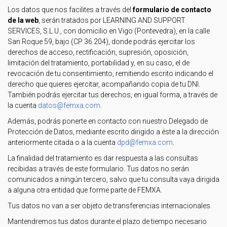
Los datos que nos facilites a través del
formulario de contacto
de la web
, serán tratados por LEARNING AND SUPPORT
SERVICES, S.L.U., con domicilio en Vigo (Pontevedra), en la calle
San Roque 59, bajo (CP 36.204), donde podrás ejercitar los
derechos de acceso, rectificación, supresión, oposición,
limitación del tratamiento, portabilidad y, en su caso, el de
revocación de tu consentimiento, remitiendo escrito indicando el
derecho que quieres ejercitar, acompañando copia de tu DNI.
También podrás ejercitar tus derechos, en igual forma, a través de
la cuenta
datos
@femxa.com
.
Además, podrás ponerte en contacto con nuestro Delegado de
Protección de Datos, mediante escrito dirigido a éste a la dirección
anteriormente citada o a la cuenta
dpd
@femxa.com
.
La finalidad del tratamiento es dar respuesta a las consultas
recibidas a través de este formulario. Tus datos no serán
comunicados a ningún tercero, salvo que tu consulta vaya dirigida
a alguna otra entidad que forme parte de FEMXA.
Tus datos no van a ser objeto de transferencias internacionales.
Mantendremos tus datos durante el plazo de tiempo necesario