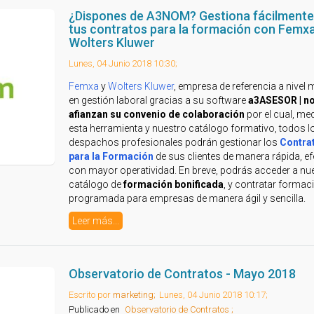
¿Dispones de A3NOM? Gestiona fácilmente
tus contratos para la formación con Femxa
Wolters Kluwer
Lunes, 04 Junio 2018 10:30;
Femxa
y
Wolters Kluwer
, empresa de referencia a nivel 
en gestión laboral gracias a su software
a3ASESOR | n
afianzan su
convenio de colaboración
por el cual, me
esta herramienta y nuestro catálogo formativo, todos l
despachos profesionales podrán gestionar los
Contra
para la Formación
de sus clientes de manera rápida, ef
con mayor operatividad. En breve, podrás acceder a nu
catálogo de
formación bonificada
, y contratar formac
programada para empresas de manera ágil y sencilla.
Leer más...
Observatorio de Contratos - Mayo 2018
Escrito por
marketing;
Lunes, 04 Junio 2018 10:17;
Publicado en
Observatorio de Contratos ;