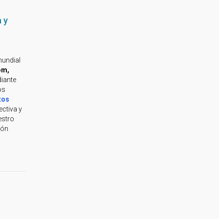
 y
mundial
om,
diante
os
tos
ectiva y
estro
ión