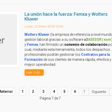
La unión hace la fuerza: Femxa y Wolters
Kluwer
Lunes, 22 Enero 2018 10:30;
Wolters Kluwer
(la empresa de referencia a nivel mundi
gestión laboral gracias a su software
a3
ASESOR
|
nom
y
Femxa
, han firmado un
convenio de colaboración
po
cual, mediante esta herramienta, todos los despachos
profesionales podrán gestionar los
Contratos para la
Formación
de sus clientes de manera rápida, efectiva y
mayor operatividad.
Leer más...
Anterior
1
2
3
4
5
6
7
Siguiente
Página 7 de 7