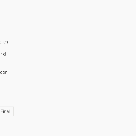
al en
)
r el
 con
Final