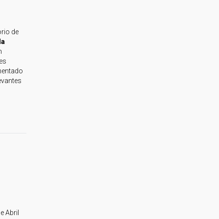
rio de
la
n
nes
mentado
evantes
e Abril