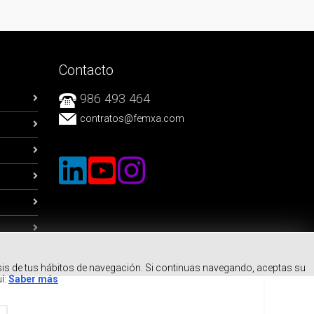
Contacto
986 493 464
contratos
@femxa.com
isis de tus hábitos de navegación. Si continuas navegando, aceptas su
í:
Saber más