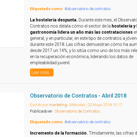
Etiquetado como
observatorio de contratos
La hostelería despunta.
Durante este mes, el Observato
Contratos nos delata cómo el sector de la
hostelería y 
gastronomía lidera un año más las contrataciones
e
general, y en particular, en este tipo de contratos a jóve
durante este 2018. Las cifras demuestran cómo ha au
desde 2017 un 14%, y lo sitúa como uno de los más rel
en la recuperación económica, liderando los datos de
empleabilidad juvenil.
Leer más...
Observatorio de Contratos - Abril 2018
Escrito por
marketing;
Miércoles, 02 Mayo 2018 10:17;
Publicado en
Observatorio de Contratos ;
Etiquetado como
observatorio de contratos
Incremento de la formación.
Tímidamente, las cifras d