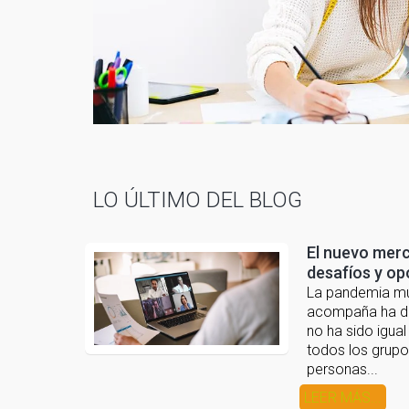
LO ÚLTIMO DEL BLOG
El nuevo merc
desafíos y op
La pandemia mu
acompaña ha de
no ha sido igual
todos los grupo
personas...
LEER MÁS...