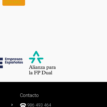
LEER MÁS...
Contacto
986 493 464